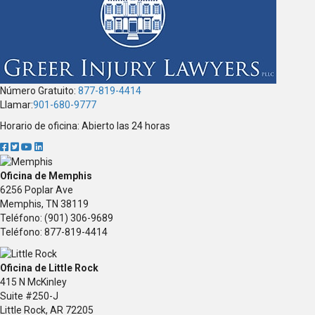
t
v
i
o
u
s
Número Gratuito:
877-819-4414
Llamar:
901-680-9777
Horario de oficina: Abierto las 24 horas
Oficina de Memphis
6256 Poplar Ave
Memphis, TN 38119
Teléfono: (901) 306-9689
Teléfono: 877-819-4414
Oficina de Little Rock
415 N McKinley
Suite #250-J
Little Rock, AR 72205