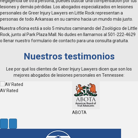
negligencia de otra persona, puedes buscar una compensación por tus
lesiones y demás pérdidas. Los abogados especializados en lesiones
personales de Greer Injury Lawyers en Little Rock representan a
personas de todo Arkansas en su camino hacia un mundo más justo.
Nuestra oficina está a solo 5 minutos caminando del Zoológico de Little
Rock, junto al Park Plaza Mall. No dudes en llamarnos al 501-222-4629
o llenar nuestro formulario de contacto para una consulta gratuita.
Nuestros testimonios
Lee por qué los clientes de Greer Injury Lawyers dicen que son los
mejores abogados de lesiones personales en Tennessee:
AV Rated
ABOTA
N
P
e
r
x
e