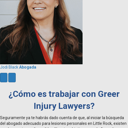
Jodi Black
Abogada
N
P
e
r
x
e
¿Cómo es trabajar con Greer
t
v
i
Injury Lawyers?
o
u
s
Seguramente ya te habrás dado cuenta de que, al iniciar la búsqueda
del abogado adecuado para lesiones personales en Little Rock, existen